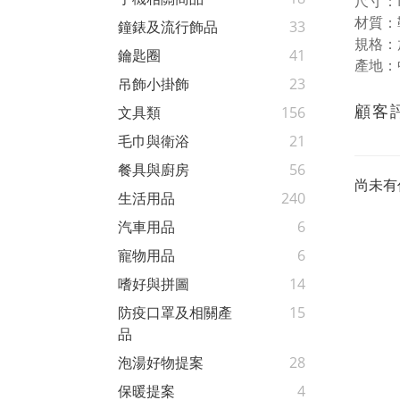
尺寸：M
材質：
鐘錶及流行飾品
33
規格：
鑰匙圈
41
產地：
吊飾小掛飾
23
顧客
文具類
156
毛巾與衛浴
21
餐具與廚房
56
尚未有
生活用品
240
汽車用品
6
寵物用品
6
嗜好與拼圖
14
防疫口罩及相關產
15
品
泡湯好物提案
28
保暖提案
4