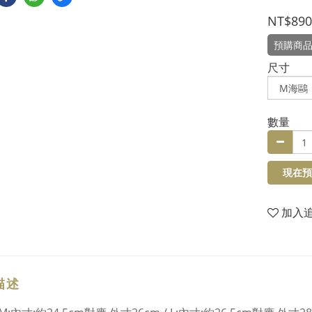
NT$890
預購商
尺寸
數量
現在預
加入
描述