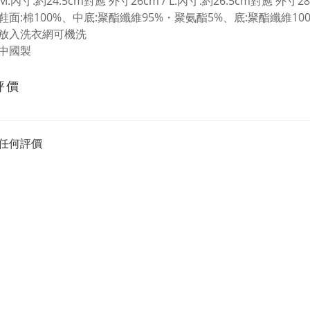
:內寸:約24.5cm對應 外寸26cm / L:內寸:約26.5cm對應 外寸2
鞋面:棉100%、中底:聚酯纖維95%・聚氨酯5%、底:聚酯纖維100
放入洗衣網可機洗
中國製
評價
任何評價