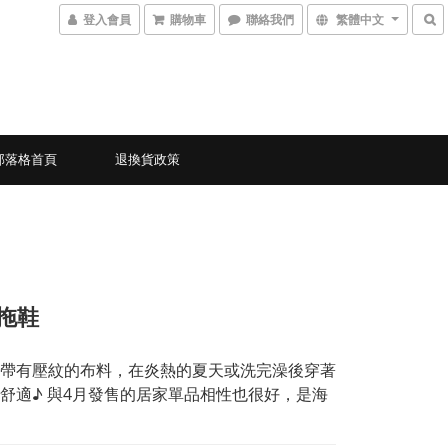
登入會員
購物車
聯絡我們
繁體中文
部落格首頁
退換貨政策
-拖鞋
帶有壓紋的布料，在炎熱的夏天或洗完澡後穿著
舒適♪ 與4月發售的居家單品相性也很好，是海