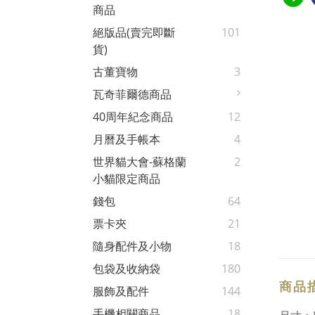
商品
絕版品(賣完即斷
101
貨)
古董寶物
3
瓦奇菲爾德商品
40周年紀念商品
12
月曆及手帳本
4
世界貓大會-蘇格蘭
2
小貓限定商品
錢包
64
票卡夾
21
隨身配件及小物
18
包袋及收納袋
180
商品
服飾及配件
144
手機相關商品
18