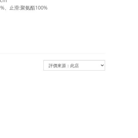
8cm
%、止滑:聚氨酯100%