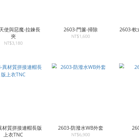
3-天使與惡魔-拉鍊長
2603-門簾-掃除
2603
夾
NT$1,600
NT$3,180
3-異材質拼接連帽長版
2603-防潑水WB外套
2
上衣TNC
NT$6,900