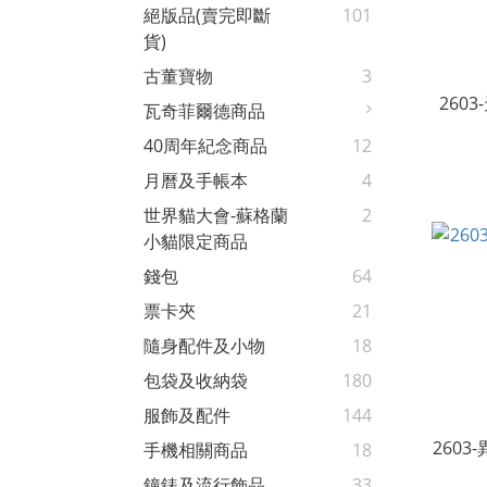
絕版品(賣完即斷
101
貨)
古董寶物
3
260
瓦奇菲爾德商品
40周年紀念商品
12
月曆及手帳本
4
世界貓大會-蘇格蘭
2
小貓限定商品
錢包
64
票卡夾
21
隨身配件及小物
18
包袋及收納袋
180
服飾及配件
144
260
手機相關商品
18
鐘錶及流行飾品
33