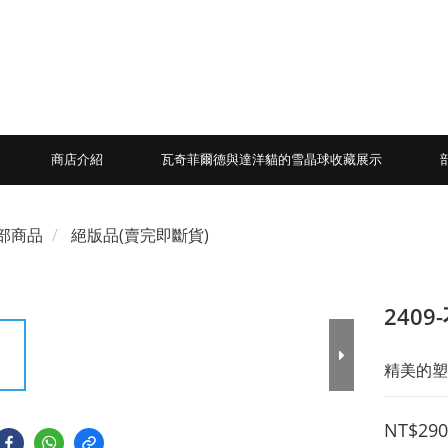
商店介紹
瓦奇菲爾德與達洋貓的雪晶球收藏展示
部商品
絕版品(賣完即斷貨)
240
精美的塑
NT$290