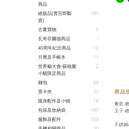
商品
絕版品(賣完即斷
101
貨)
古董寶物
3
瓦奇菲爾德商品
40周年紀念商品
12
月曆及手帳本
11
世界貓大會-蘇格蘭
2
小貓限定商品
錢包
64
商品
票卡夾
21
隨身配件及小物
18
餐匙 總
包袋及收納袋
187
叉子 總
服飾及配件
153
不銹鋼
手機相關商品
20