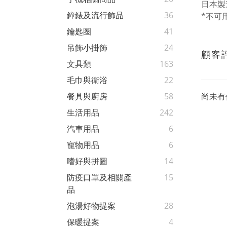
日本製
鐘錶及流行飾品
36
*不可
鑰匙圈
41
吊飾小掛飾
24
顧客
文具類
163
毛巾與衛浴
22
尚未有
餐具與廚房
58
生活用品
242
汽車用品
6
寵物用品
6
嗜好與拼圖
14
防疫口罩及相關產
15
品
泡湯好物提案
28
保暖提案
4