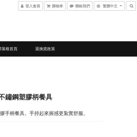
登入會員
購物車
聯絡我們
繁體中文
部落格首頁
退換貨政策
9-不鏽鋼塑膠柄餐具
膠手柄餐具。手持起來握感更紮實舒服。