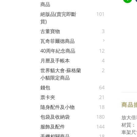
商品
絕版品(賣完即斷
101
貨)
古董寶物
3
瓦奇菲爾德商品
40周年紀念商品
12
月曆及手帳本
4
世界貓大會-蘇格蘭
2
小貓限定商品
錢包
64
票卡夾
21
商品
隨身配件及小物
18
包袋及收納袋
180
放大倍率：
材質： 
服飾及配件
144
車架尺寸
手機相關商品
18