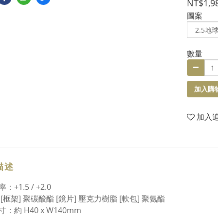
NT$1,9
圖案
數量
加入購
加入
描述
+1.5 / +2.0
[框架] 聚碳酸酯 [鏡片] 壓克力樹脂 [軟包] 聚氨酯
：約 H40 x W140mm