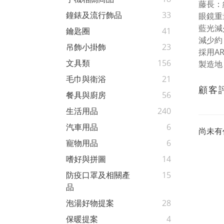
藤長：
鐘錶及流行飾品
33
眼鏡重
藍光減
鑰匙圈
41
減少約 
吊飾小掛飾
23
採用A
文具類
156
製造地
毛巾與衛浴
21
顧客
餐具與廚房
56
生活用品
240
汽車用品
6
尚未有
寵物用品
6
嗜好與拼圖
14
防疫口罩及相關產
15
品
泡湯好物提案
28
保暖提案
4