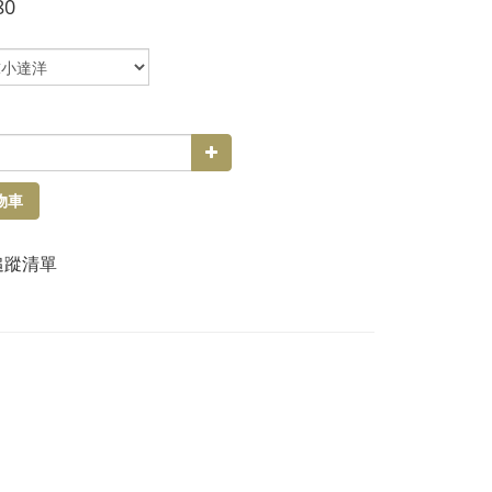
80
物車
追蹤清單