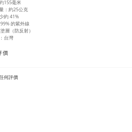
約155毫米
量：約25公克
少約 41%
99% 的紫外線
R塗層（防反射）
：台灣
評價
任何評價