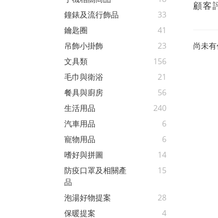
顧客
鐘錶及流行飾品
33
鑰匙圈
41
尚未有
吊飾小掛飾
23
文具類
156
毛巾與衛浴
21
餐具與廚房
56
生活用品
240
汽車用品
6
寵物用品
6
嗜好與拼圖
14
防疫口罩及相關產
15
品
泡湯好物提案
28
保暖提案
4