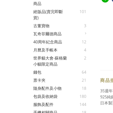
商品
絕版品(賣完即斷
101
貨)
古董寶物
3
瓦奇菲爾德商品
40周年紀念商品
12
月曆及手帳本
4
世界貓大會-蘇格蘭
2
小貓限定商品
錢包
64
商品
票卡夾
21
隨身配件及小物
18
35週
包袋及收納袋
180
925純
日本製
服飾及配件
144
手機相關商品
18