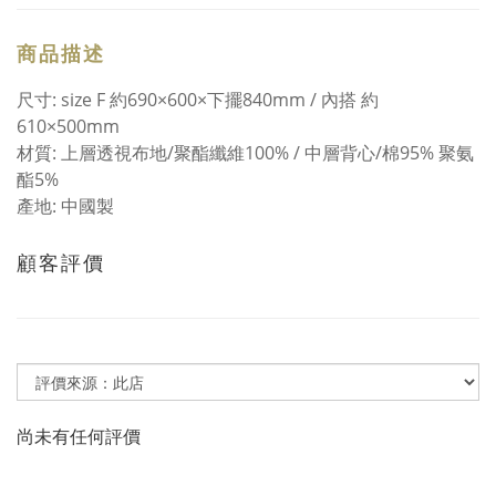
商品描述
尺寸: size F 約690×600×下擺840mm / 內搭 約
610×500mm
材質: 上層透視布地/聚酯纖維100% / 中層背心/棉95% 聚氨
酯5%
產地: 中國製
顧客評價
尚未有任何評價