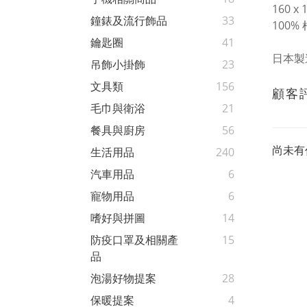
160 x 
鐘錶及流行飾品
33
100%
鑰匙圈
41
日本製
吊飾小掛飾
23
文具類
156
顧客
毛巾與衛浴
21
餐具與廚房
56
尚未有
生活用品
240
汽車用品
6
寵物用品
6
嗜好與拼圖
14
防疫口罩及相關產
15
品
泡湯好物提案
28
保暖提案
4