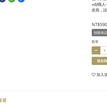
※由職人
差異，請
NT$590
預購商
數量
現在預
加入
描述