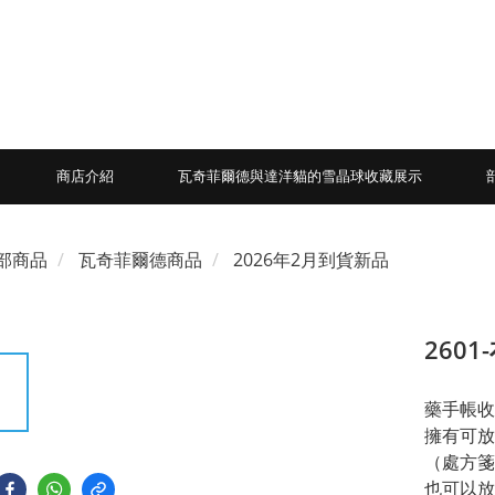
商店介紹
瓦奇菲爾德與達洋貓的雪晶球收藏展示
部商品
瓦奇菲爾德商品
2026年2月到貨新品
260
藥手帳收
擁有可放
（處方箋
也可以放