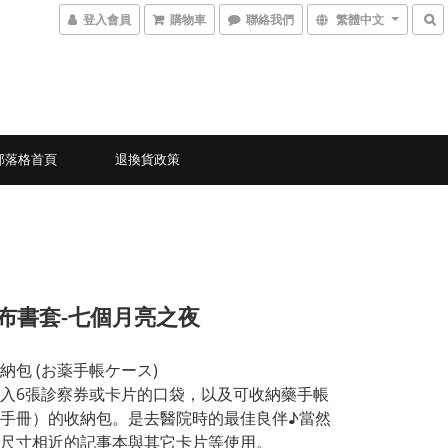
登入會員
購物車
聯絡我們
繁體中文
部落格首頁
退換貨政策
1-布書套-七個月亮之夜
納包 (お薬手帳ケース)
入6張診察券或卡片的口袋，以及可收納藥手帳
手冊）的收納包。是去醫院時的最佳良伴♪當然
尺寸相近的記事本與其它卡片等使用。