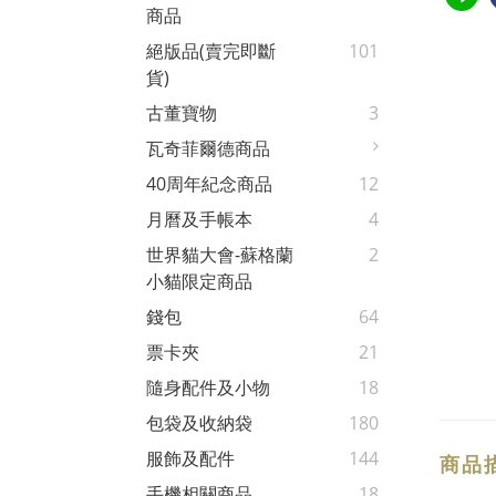
商品
絕版品(賣完即斷
101
貨)
古董寶物
3
瓦奇菲爾德商品
40周年紀念商品
12
月曆及手帳本
4
世界貓大會-蘇格蘭
2
小貓限定商品
錢包
64
票卡夾
21
隨身配件及小物
18
包袋及收納袋
180
服飾及配件
144
商品
手機相關商品
18