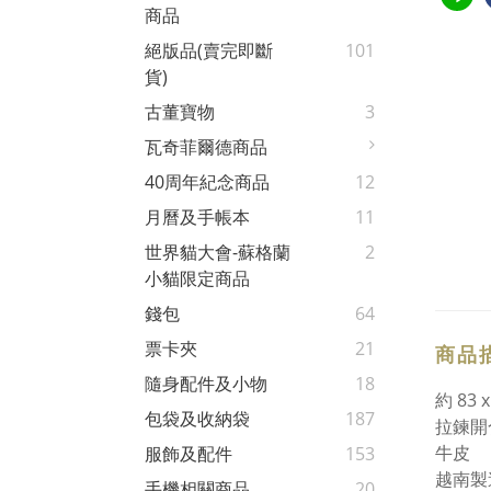
商品
絕版品(賣完即斷
101
貨)
古董寶物
3
瓦奇菲爾德商品
40周年紀念商品
12
月曆及手帳本
11
世界貓大會-蘇格蘭
2
小貓限定商品
錢包
64
票卡夾
21
商品
隨身配件及小物
18
約 83 x
包袋及收納袋
187
拉鍊開
牛皮
服飾及配件
153
越南製
手機相關商品
20