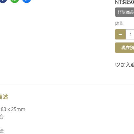
NT$850
預購商
數量
現在預
加入
描述
 83 x 25mm
合
造