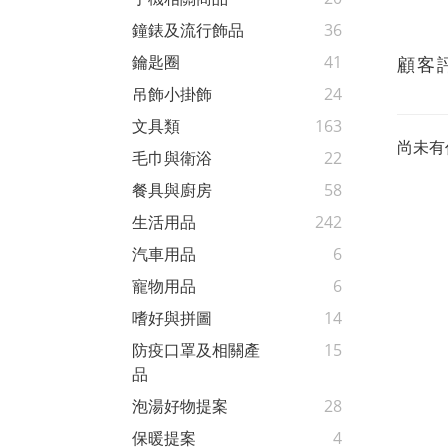
鐘錶及流行飾品
36
鑰匙圈
41
顧客
吊飾小掛飾
24
文具類
163
尚未有
毛巾與衛浴
22
餐具與廚房
58
生活用品
242
汽車用品
6
寵物用品
6
嗜好與拼圖
14
防疫口罩及相關產
15
品
泡湯好物提案
28
保暖提案
4