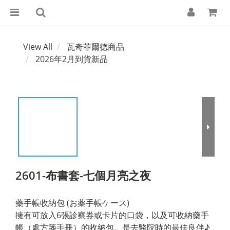
View All
瓦奇菲爾德商品
2026年2月到貨新品
2601-布書套-七個月亮之夜
藥手帳收納包 (お薬手帳ケース)
擁有可放入6張診察券或卡片的口袋，以及可收納藥手
帳（處方箋手冊）的收納包。是去醫院時的最佳良伴♪