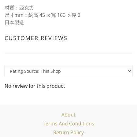
材質：亞克力
尺寸mm：約高 45 x 寬 160 x 厚 2
日本製造
CUSTOMER REVIEWS
No review for this product
About
Terms And Conditions
Return Policy