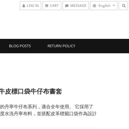
LOG IN
CART
MESSAGE
English
BLOG POSTS
RETURN POLICY
7-牛皮標口袋牛仔布書套
的丹寧牛仔布系列，適合全年使用。 它採用了
度水洗丹寧布料，並搭配皮革標籤口袋作為設計