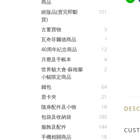
商品
絕版品(賣完即斷
101
貨)
古董寶物
3
瓦奇菲爾德商品
40周年紀念商品
12
月曆及手帳本
4
世界貓大會-蘇格蘭
2
小貓限定商品
錢包
64
票卡夾
21
隨身配件及小物
18
DESC
包袋及收納袋
180
服飾及配件
144
CUS
手機相關商品
18