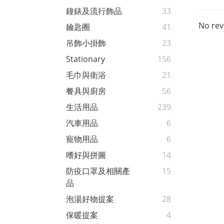
鐘錶及流行飾品
33
No rev
鑰匙圈
41
吊飾小掛飾
23
Stationary
156
毛巾與衛浴
21
餐具與廚房
56
生活用品
239
汽車用品
6
寵物用品
6
嗜好與拼圖
14
防疫口罩及相關產
15
品
泡湯好物提案
28
保暖提案
4