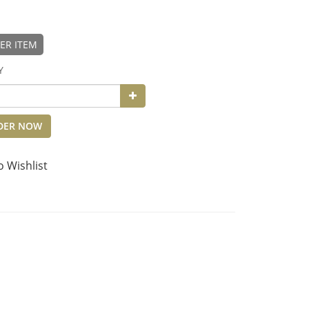
ER ITEM
Y
DER NOW
o Wishlist