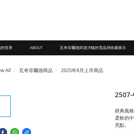
德的世界
ABOUT
瓦奇菲爾德與達洋貓的雪晶球收藏展示
ew All
瓦奇菲爾德商品
2025年8月上市商品
250
經典風格
柔軟的中
亮點。