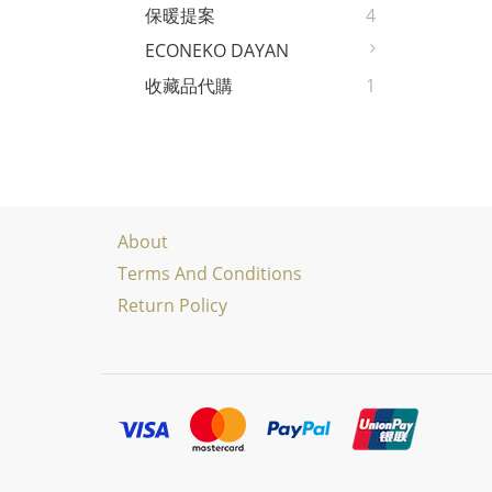
保暖提案
4
ECONEKO DAYAN
收藏品代購
1
About
Terms And Conditions
Return Policy