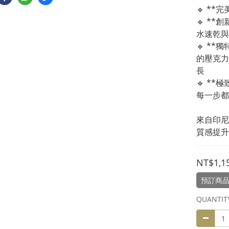
🔹 **
🔹 *
水速乾與
🔹 *
的壓克力
長  
🔹 *
每一步都
來自印尼
質感提升
NT$1,1
預訂商品
QUANTIT