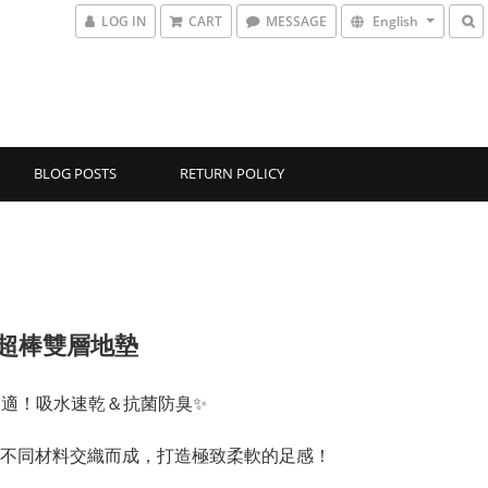
LOG IN
CART
MESSAGE
English
BLOG POSTS
RETURN POLICY
6-超棒雙層地墊
舒適！吸水速乾＆抗菌防臭✨  
不同材料交織而成，打造極致柔軟的足感！