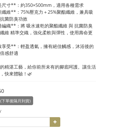
完美尺寸**：約350×500mm，適用各種需求  
*創新纖維**：75%壓克力＋25%聚酯纖維，兼具吸
抗菌防臭功效  
*獨特編織**：將 吸水速乾的聚酯纖維 與 抗菌防臭
纖維 精準交織，強化柔軟與彈性，使用壽命更
*極致享受**：輕盈透氣，擁有絕佳觸感，沐浴後的
倍感舒適  
的精湛工藝，給你前所未有的腳底呵護。讓生活
，快來體驗！🌿
50
(下單後隔月到貨)
Y