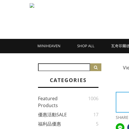
MINIHEAVEN
SHOP ALL
瓦奇菲爾
Vi
CATEGORIES
Featured
1006
Products
優惠活動SALE
17
SHARE
福利品優惠
5