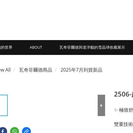
德的世界
ABOUT
瓦奇菲爾德與達洋貓的雪晶球收藏展示
ew All
瓦奇菲爾德商品
2025年7月到貨新品
250
✨ 極致
雙重技術