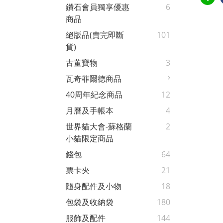
鑽石會員獨享優惠
6
商品
絕版品(賣完即斷
101
貨)
古董寶物
3
瓦奇菲爾德商品
40周年紀念商品
12
月曆及手帳本
4
世界貓大會-蘇格蘭
2
小貓限定商品
錢包
64
票卡夾
21
隨身配件及小物
18
包袋及收納袋
180
服飾及配件
144