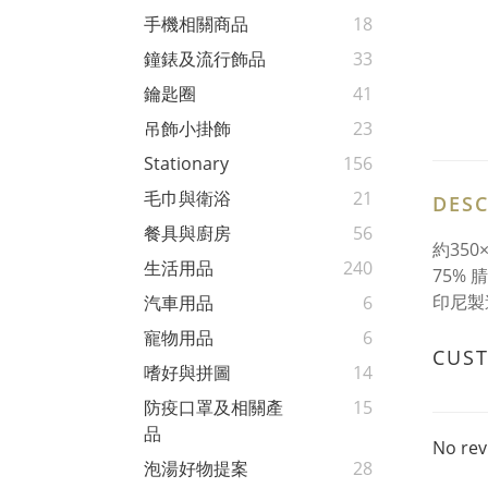
手機相關商品
18
鐘錶及流行飾品
33
鑰匙圈
41
吊飾小掛飾
23
Stationary
156
毛巾與衛浴
21
DESC
餐具與廚房
56
約350
生活用品
240
75% 
印尼製
汽車用品
6
寵物用品
6
CUS
嗜好與拼圖
14
防疫口罩及相關產
15
品
No rev
泡湯好物提案
28