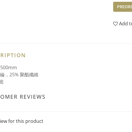
PREOR
Add t
RIPTION
×500mm
腈綸，25% 聚酯纖維
造
TOMER REVIEWS
iew for this product