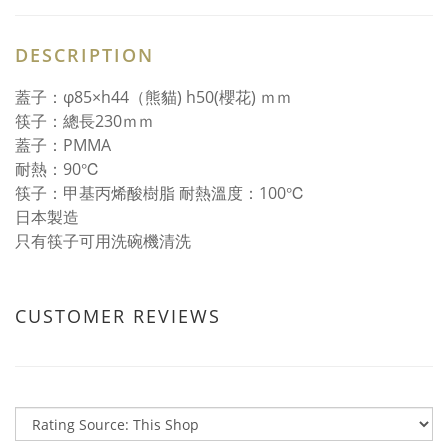
DESCRIPTION
蓋子：φ85×h44（熊貓) h50(櫻花) ｍｍ
筷子：總長230ｍｍ
蓋子：PMMA
耐熱：90℃
筷子：甲基丙烯酸樹脂 耐熱溫度：100℃
日本製造
只有筷子可用洗碗機清洗
CUSTOMER REVIEWS