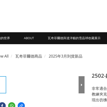
德的世界
ABOUT
瓦奇菲爾德與達洋貓的雪晶球收藏展示
ew All
瓦奇菲爾德商品
2025年3月到貨新品
250
非常適合
教練夾克
現出彷彿