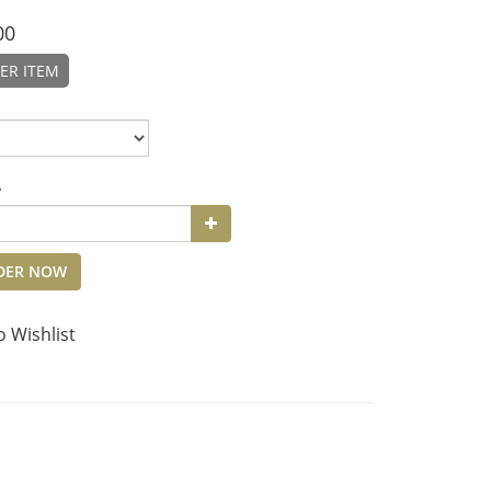
00
ER ITEM
y
DER NOW
o Wishlist