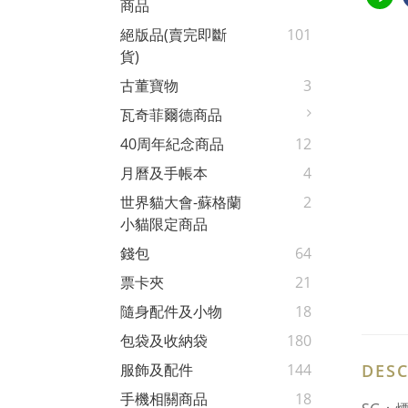
商品
絕版品(賣完即斷
101
貨)
古董寶物
3
瓦奇菲爾德商品
40周年紀念商品
12
月曆及手帳本
4
世界貓大會-蘇格蘭
2
小貓限定商品
錢包
64
票卡夾
21
隨身配件及小物
18
包袋及收納袋
180
DESC
服飾及配件
144
手機相關商品
18