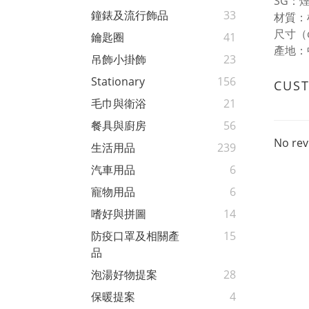
SG：
鐘錶及流行飾品
33
材質：棉
尺寸（
鑰匙圈
41
產地：
吊飾小掛飾
23
Stationary
156
CUS
毛巾與衛浴
21
餐具與廚房
56
No rev
生活用品
239
汽車用品
6
寵物用品
6
嗜好與拼圖
14
防疫口罩及相關產
15
品
泡湯好物提案
28
保暖提案
4