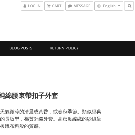
LOG IN
CART
MESSAGE
English
BLOG POSTS
RETURN POLICY
2-純綿腰束帶扣子外套
天氣微涼的清晨或黃昏，或春秋季節。類似經典
的長版型，棉質針織外套。高密度編織的紗線呈
梭織布料般的質感。