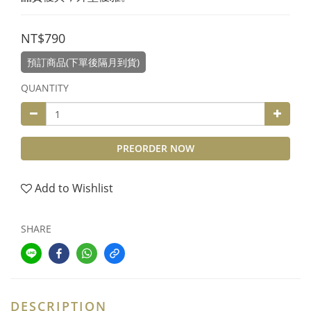
NT$790
預訂商品(下單後隔月到貨)
QUANTITY
PREORDER NOW
Add to Wishlist
SHARE
DESCRIPTION